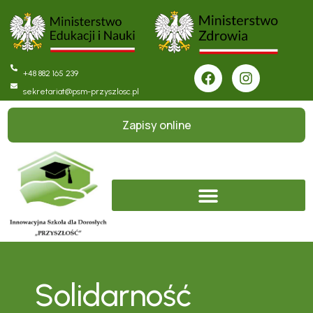
+48 882 165 239
sekretariat@psm-przyszlosc.pl
Zapisy online
Solidarność