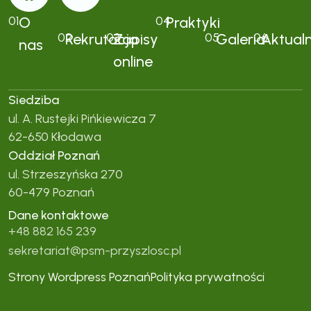
01
O
04
Praktyki
02
Rekrutacja
03
Zapisy
05
Galeria
06
Aktual
nas
online
Siedziba
ul. A. Rustejki Pińkiewicza 7
62-650 Kłodawa
Oddział Poznań
ul. Strzeszyńska 270
60-479 Poznań
Dane kontaktowe
+48 882 165 239
sekretariat@psm-przyszlosc.pl
Strony Wordpress Poznań
Polityka prywatności