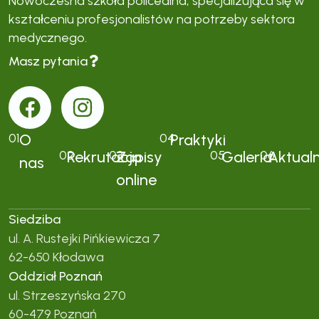
Nowoczesna szkoła policealna, specjalizująca się w
kształceniu profesjonalistów na potrzeby sektora
medycznego.
Masz pytania
01
O
04
Praktyki
02
Rekrutacja
03
Zapisy
05
Galeria
06
Aktual
nas
online
Siedziba
ul. A. Rustejki Pińkiewicza 7
62-650 Kłodawa
Oddział Poznań
ul. Strzeszyńska 270
60-479 Poznań