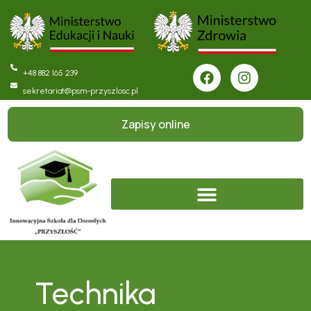
+48 882 165 239
sekretariat@psm-przyszlosc.pl
Zapisy online
Technika