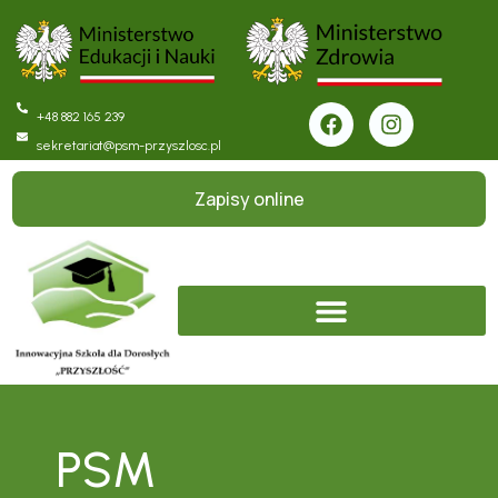
+48 882 165 239
sekretariat@psm-przyszlosc.pl
Zapisy online
PSM